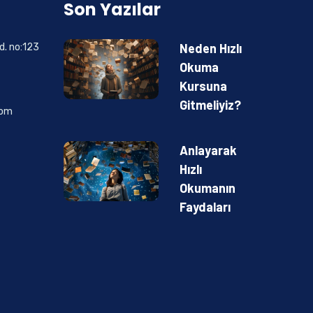
Son Yazılar
Neden Hızlı
d. no:123
Okuma
Kursuna
Gitmeliyiz?
com
Anlayarak
Hızlı
Okumanın
Faydaları