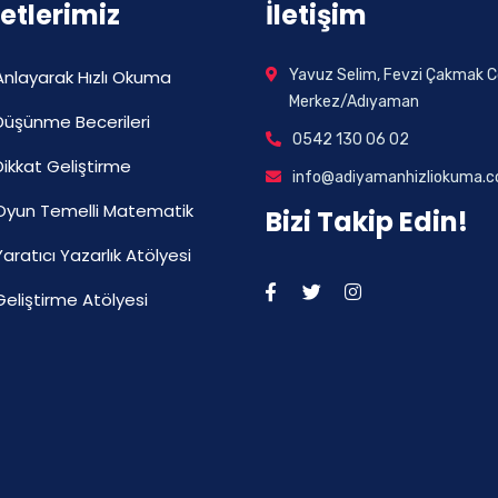
etlerimiz
İletişim
Anlayarak Hızlı Okuma
Yavuz Selim, Fevzi Çakmak C
Merkez/Adıyaman
Düşünme Becerileri
0542 130 06 02
Dikkat Geliştirme
info@adiyamanhizliokuma.
Oyun Temelli Matematik
Bizi Takip Edin!
Yaratıcı Yazarlık Atölyesi
Geliştirme Atölyesi