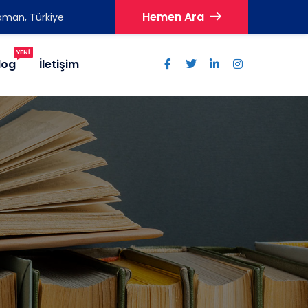
Hemen Ara
aman, Türkiye
YENI
log
İletişim